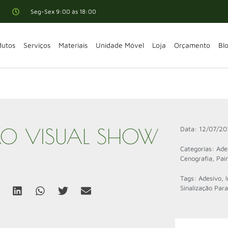
Seg-Sex 9:00 às 18:00
dutos
Serviços
Materiais
Unidade Móvel
Loja
Orçamento
Bl
O VISUAL SHOW
Data:
12/07/20
Categorias:
Ade
Cenografia
,
Pain
Tags:
Adesivo
,
Sinalização Par