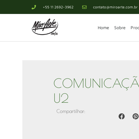
+55 11 2692-3962
contato@miroarte.com.br
Home
Sobre
Pro
COMUNICAÇÃ
U2
Compartilhar: