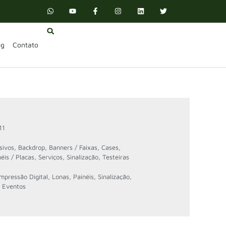
og
Contato
11
sivos
,
Backdrop
,
Banners / Faixas
,
Cases
,
éis / Placas
,
Serviços
,
Sinalização
,
Testeiras
Impressão Digital
,
Lonas
,
Painéis
,
Sinalização
,
a Eventos