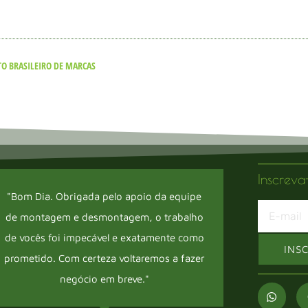
TO BRASILEIRO DE MARCAS
Inscreva
"Bom Dia. Obrigada pelo apoio da equipe
"Prezado
de montagem e desmontagem, o trabalho
no even
de vocês foi impecável e exatamente como
que fo
INS
prometido. Com certeza voltaremos a fazer
tal
negócio em breve."
conquis