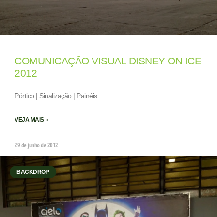
COMUNICAÇÃO VISUAL DISNEY ON ICE
2012
Pórtico | Sinalização | Painéis
VEJA MAIS »
29 de junho de 2012
BACKDROP