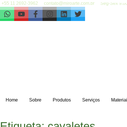
+55 11 2692-3962
contato@miroarte.com.br
Seg-Sex 9:00
Home
Sobre
Produtos
Serviços
Materia
Etiqueta: cavaletes