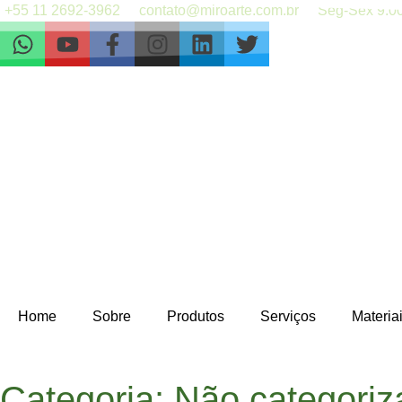
+55 11 2692-3962
contato@miroarte.com.br
Seg-Sex 9:00
Home
Sobre
Produtos
Serviços
Materia
Categoria: Não categori