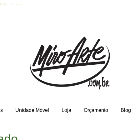
 às 18:00
is
Unidade Móvel
Loja
Orçamento
Blog
zado